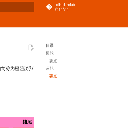
roll-off-club
14
4
搜索引擎
目录
橙轮
要点
称为橙(蓝)浮/
蓝轮
要点