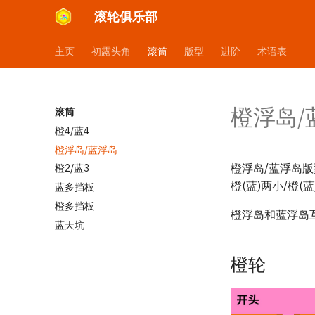
滚轮俱乐部
主页
初露头角
滚筒
版型
进阶
术语表
橙浮岛/
滚筒
橙4/蓝4
橙浮岛/蓝浮岛
橙浮岛/蓝浮岛版
橙2/蓝3
橙(蓝)两小/橙(
蓝多挡板
橙多挡板
橙浮岛和蓝浮岛
蓝天坑
橙轮