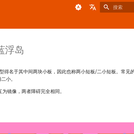
正在初始化
English
한국어
简体中文
蓝浮岛
日本語
型得名于其中间两块小板，因此也称两小短板/二小短板。常见的简
蓝)二小。
互为镜像，两者障碍完全相同。