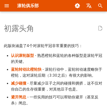
滚轮俱乐部
正
English
在
初露头角
한국어
橙4/蓝4
最困难版型
计算圈数
橙多挡板 + 蓝天坑
橙多挡板 + 蓝4
橙2 + 蓝4
橙4 + 蓝4
初
简体中文
始
日本語
橙浮岛/蓝浮岛
困难版型
浮岛版型跳大坑
橙多挡板 + 蓝3
橙多挡板 + 蓝浮岛
橙2 + 蓝浮岛
橙4 + 蓝浮岛
此版块涵盖了4个对滚轮平冠非常重要的技巧：
化
认识滚轮版型
- 熟悉橙轮和蓝轮的各种版型是滚轮平冠
橙2/蓝3
中等版型
纯切平冠
橙2 + 蓝天坑
橙多挡板 + 蓝多挡板
橙2 + 蓝多挡板
橙浮岛 + 蓝4
搜
的关键。
索
蓝多挡板
简单版型
提前识别版型
橙2 + 蓝3
橙4 + 蓝天坑
橙4 + 蓝多挡板
橙浮岛 + 蓝3
蓝轮转动比橙轮快
- 滚轮行动中，蓝轮转动速度略快于
橙轮，这对滚轮后期（3:30之后）有很大的影响。
引
橙多挡板
侧跳
橙浮岛 + 蓝天坑
橙4 + 蓝3
橙浮岛 + 蓝浮岛
橙浮岛 + 蓝多挡板
减少碰撞
- 尽量减少豆子之间的碰撞和拥挤，这不仅对
擎
你自己的生存很重要，对其他豆子也是。
蓝天坑
避开闸总
- 一些实用的技巧可以帮助你避开（甚至反
杀）闸总。